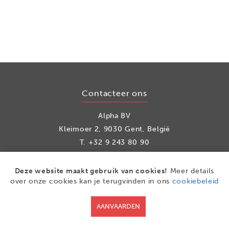
Contacteer ons
Alpha BV
Kleimoer 2, 9030 Gent, België
T.
+32 9 243 80 90
info@alpha.be
Deze website maakt gebruik van cookies!
Meer details
over onze cookies kan je terugvinden in ons
cookiebeleid
Social media
AANVAARDEN
Facebook
LinkedIn
Youtube