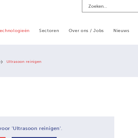
Search
echnologieën
Sectoren
Over ons / Jobs
Nieuws
Ultrasoon reinigen
 voor
'Ultrasoon reinigen'.