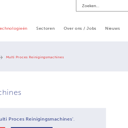
Search
echnologieën
Sectoren
Over ons / Jobs
Nieuws
Multi Proces Reinigingsmachines
chines
ulti Proces Reinigingsmachines'.