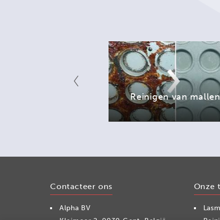
en van kettingen
Reinigen van malle
en...
Contacteer ons
Onze 
Alpha BV
Lasm