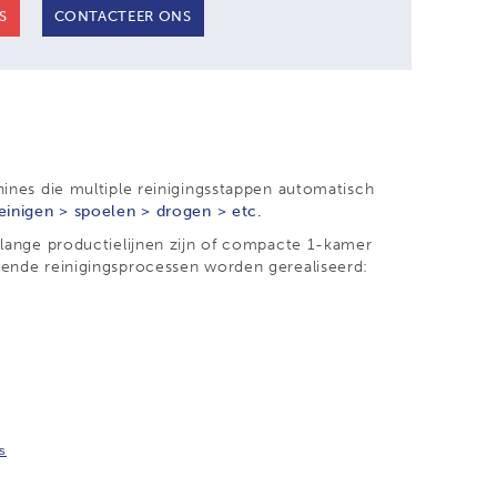
S
CONTACTEER ONS
hines die multiple reinigingsstappen automatisch
reinigen > spoelen > drogen > etc.
 lange productielijnen zijn of compacte 1-kamer
lende reinigingsprocessen worden gerealiseerd:
es