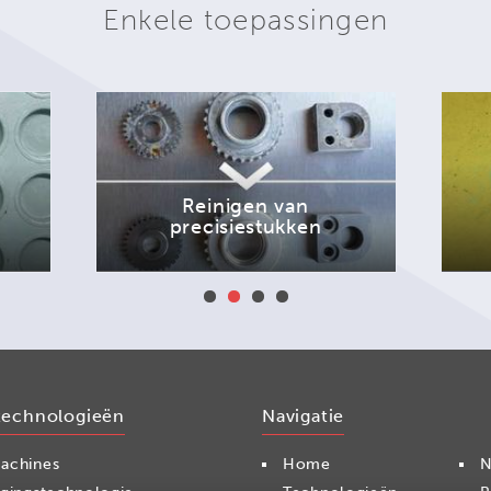
Enkele toepassingen
Reinigen van
n
precisiestukken
technologieën
Navigatie
achines
Home
N