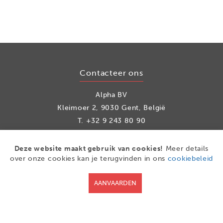
Contacteer ons
Alpha BV
Kleimoer 2, 9030 Gent, België
T.
+32 9 243 80 90
info@alpha.be
Deze website maakt gebruik van cookies!
Meer details
over onze cookies kan je terugvinden in ons
cookiebeleid
Social media
AANVAARDEN
Facebook
LinkedIn
Youtube