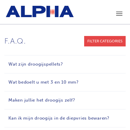
Toggl
navig
F.A.Q.
FILTER CATEGORIES
Wat zijn droogijspellets?
Wat bedoelt u met 3 en 10 mm?
Maken jullie het droogijs zelf?
Kan ik mijn droogijs in de diepvries bewaren?