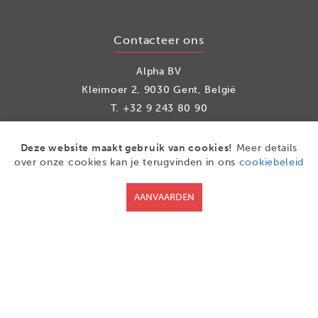
Contacteer ons
Alpha BV
Kleimoer 2, 9030 Gent, België
T.
+32 9 243 80 90
info@alpha.be
Deze website maakt gebruik van cookies!
Meer details
over onze cookies kan je terugvinden in ons
cookiebeleid
Social media
AANVAARDEN
Facebook
LinkedIn
Youtube
© 2026 |
Privacy
|
Disclaimer
|
Cookies
|
Algemene
voorwaarden
|
Verkoopsvoorwaarden
|
Retourrecht