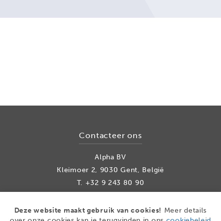
Contacteer ons
Alpha BV
Kleimoer 2, 9030 Gent, België
T.
+32 9 243 80 90
info@alpha.be
Deze website maakt gebruik van cookies!
Meer details
over onze cookies kan je terugvinden in ons
cookiebeleid