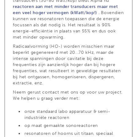
transducers (30-80 Watt/kop) biedt Alpha nu
reactoren aan met minder transducers maar met
een veel hoger vermogen (kWatt/kop!)
. Bovendien
kunnen we resonatoren toepassen die de energie
focussen als dat nodig is. Het resultaat is 90%
energie-efficiëntie in plaats van 55% en dus ook
met minder opwarming.
Radicaalvorming (HO-) worden misschien maar
beperkt gegenereerd met 20...70 kHz, maar de
intense spanningen door cavitatie bij deze
frequenties zijn aanzienlijk hoger dan bij hogere
frequenties, wat resulteert in geweldige resultaten
bij het ontgassen, homogeniseren, dispergeren,
extractie, enz.
Neem gerust contact met ons op voor uw project.
We helpen u graag verder met:
onze standaard labo apparatuur & semi-
industriële reactoren
op maat gemaakte sonoreactoren
resonatoren of hoorns uit titaan, speciaal