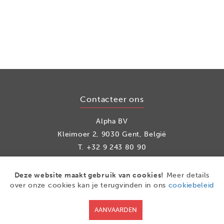
Contacteer ons
Alpha BV
Kleimoer 2, 9030 Gent, België
T.
+32 9 243 80 90
info@alpha.be
Deze website maakt gebruik van cookies!
Meer details
over onze cookies kan je terugvinden in ons
cookiebeleid
Social media
AANVAARDEN
Facebook
LinkedIn
Youtube