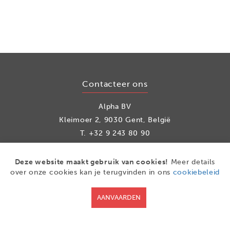
Contacteer ons
Alpha BV
Kleimoer 2, 9030 Gent, België
T.
+32 9 243 80 90
info@alpha.be
Deze website maakt gebruik van cookies!
Meer details
over onze cookies kan je terugvinden in ons
cookiebeleid
Social media
AANVAARDEN
Facebook
LinkedIn
Youtube