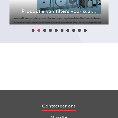
Productie van filters voor o.a....
Contacteer ons
Alpha BV