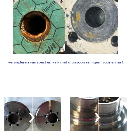
verwijderen van roest en kalk met ultrasoon reinigen: voor en na !