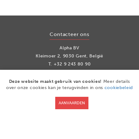
Contacteer ons
Alpha BV
Kleimoer 2, 9030 Gent, België
T.
+32 9 243 80 90
info@alpha.be
Deze website maakt gebruik van cookies!
Meer details
over onze cookies kan je terugvinden in ons
cookiebeleid
Social media
AANVAARDEN
Facebook
LinkedIn
Youtube