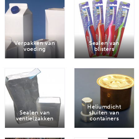
Verpakken van
Sealen van
voeding
blisters
Heliumdicht
Sealen van
sluiten van
ventielzakken
containers