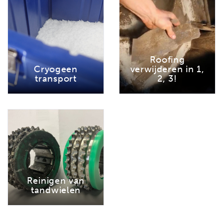
Roofing
Cryogeen
verwijderen in 1,
transport
2, 3!
Reinigen van
tandwielen