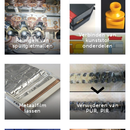
Verbinden van
Reinigen van
kunststof
spuitgietmallen
onderdelen
Metaalfilm
Verwijderen van
lassen
PUR, PIR