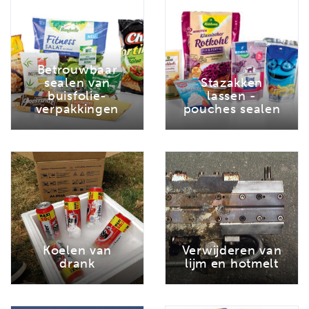
Betrouwbaar
sealen van
Stazakken
buisfolie-
lassen -
verpakkingen
pouches sealen
Koelen van
Verwijderen van
drank
lijm en hotmelt