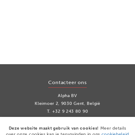
Contacteer ons
Alpha BV
Kleimoer 2, 9030 Gent, België
T.
+32 9 243 80 90
info@alpha.be
Deze website maakt gebruik van cookies!
Meer details
over onze cookies kan je terugvinden in ons
cookiebeleid