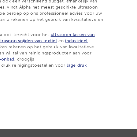
n ook een verschillend budget, afhankelijk van
es, vindt Alpha het meest geschikte ultrasoon
doe beroep op ons professioneel advies voor uw
kan u rekenen op het gebruik van kwalitatieve en
pha ook terecht voor het
ultrasoon lassen van
ltrasoon snijden van textiel
en
industrieel
 kan rekenen op het gebruik van kwalitatieve
n wij tal van reinigingsproducten aan voor
soonbad
, droogijs
 druk reinigingstoestellen voor
lage druk