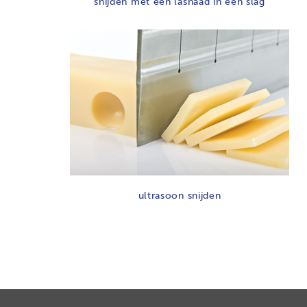
snijden met een lasnaad in één slag
ultrasoon snijden