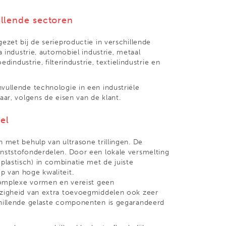
illende sectoren
ezet bij de serieproductie in verschillende
a industrie, automobiel industrie, metaal
dindustrie, filterindustrie, textielindustrie en
vullende technologie in een industriële
aar, volgens de eisen van de klant.
el
 met behulp van ultrasone trillingen. De
unststofonderdelen. Door een lokale versmelting
lastisch) in combinatie met de juiste
p van hoge kwaliteit.
 complexe vormen en vereist geen
ezigheid van extra toevoegmiddelen ook zeer
chillende gelaste componenten is gegarandeerd