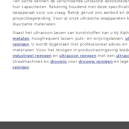
Ten slotte kennen de verschillende ultrasone lastoestelle
hun capaciteiten. Rekening houdend met deze specificati
lasapparaat voor uw vraag. Bekijk gerust ons aanbod en 
projectbegeleiding. Voor al onze ultrasone lasapparaten 
duurzame materialen.
Naast het ultrasoon lassen van kunststoffen kan u bij Al
metalen
, hoogfrequent lassen, puls- en wrijvingslassen,
u
reinigen
. U wordt bijgestaan met professioneel advies en
materialen. Voor het reinigen in productieomgeving biede
industrieel reinigen
en
ultrasoon reinigen
met een
ultra
straalmachines en
droogijs
voor
droogijs reinigen
en lage
reinigen
.