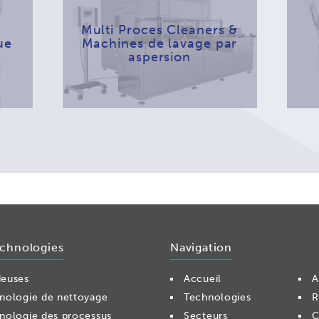
Multi Proces Cleaners &
ue
Machines de lavage par
aspersion
echnologies
Navigation
euses
Accueil
A
nologie de nettoyage
Technologies
R
nologie des processus
Secteurs
C