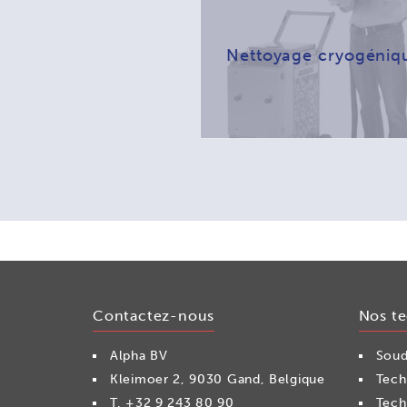
Nettoyage cryogéniq
Contactez-nous
Nos t
Alpha BV
Soud
Kleimoer 2, 9030 Gand, Belgique
Tech
T.
+32 9 243 80 90
Tech