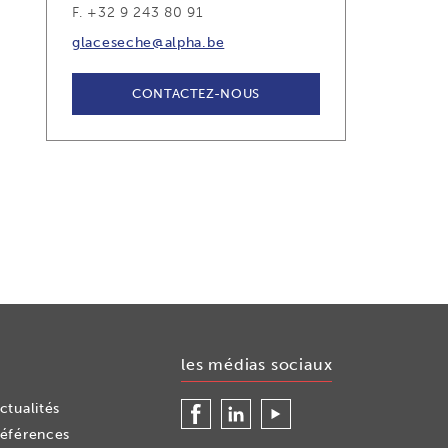
F. +32 9 243 80 91
glaceseche@alpha.be
CONTACTEZ-NOUS
les médias sociaux
Facebook
LinkedIn
Youtube
ctualités
éférences