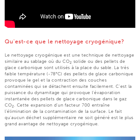
Qu'est-ce que le nettoyage cryogénique?
Le nettoyage cryogénique est une technique de nettoyage
similaire au sablage où du
CO
solide ou des pellets de
2
glace carbonique sont utilisés à la place du sable. La très
faible température (-78°C) des pellets de glace carbonique
provoque le gel et la contraction des couches
contaminées qui se détachent ensuite facilement. C'est la
puissance du dynamitage qui provoque l'évaporation
instantanée des pellets de glace carbonique dans le gaz
CO
. Cette expansion d'un facteur 700 entraîne
2
l'élimination de la contamination de la surface. Le fait
qu'aucun déchet supplémentaire ne soit généré est le plus
grand avantage de nettoyage cryogénique.