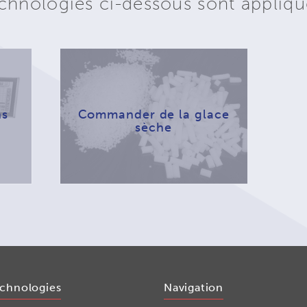
chnologies ci-dessous sont appliqu
ns
Commander de la glace
sèche
echnologies
Navigation